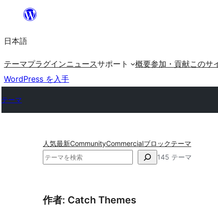
内
容
日本語
を
ス
テーマ
プラグイン
ニュース
サポート
概要
参加・貢献
このサ
キ
WordPress を入手
ッ
テーマ
プ
人気
最新
Community
Commercial
ブロックテーマ
検
145 テーマ
索
作者: Catch Themes