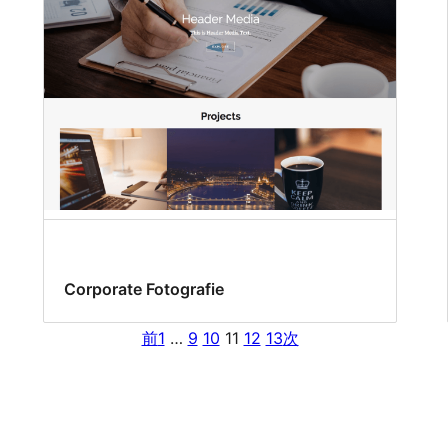
Corporate Fotografie
前
1
…
9
10
11
12
13
次