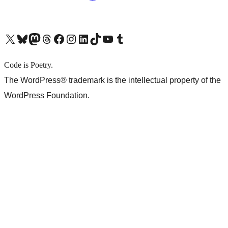
X (旧 Twitter) アカウントへ
Bluesky アカウントへ
Mastodon アカウントへ
Threads アカウントへ
Facebook ページへ
Instagram アカウントへ
LinkedIn アカウントへ
TikTok アカウントへ
YouTube チャンネルへ
Tumblr アカウントへ
Code is Poetry.
The WordPress® trademark is the intellectual property of the
WordPress Foundation.