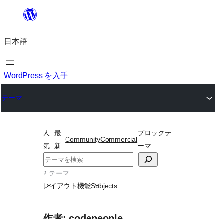
内
容
日本語
を
ス
キ
WordPress を入手
ッ
テーマ
プ
人
最
ブロックテ
Community
Commercial
気
新
ーマ
検
索
2 テーマ
レイアウト
機能
Subjects
作者: codepeople