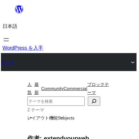
内
容
日本語
を
ス
キ
WordPress を入手
ッ
テーマ
プ
人
最
ブロックテ
Community
Commercial
気
新
ーマ
検
索
2 テーマ
レイアウト
機能
Subjects
作者: extendyourweb