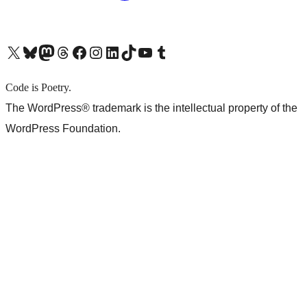
X (旧 Twitter) アカウントへ
Bluesky アカウントへ
Mastodon アカウントへ
Threads アカウントへ
Facebook ページへ
Instagram アカウントへ
LinkedIn アカウントへ
TikTok アカウントへ
YouTube チャンネルへ
Tumblr アカウントへ
Code is Poetry.
The WordPress® trademark is the intellectual property of the
WordPress Foundation.