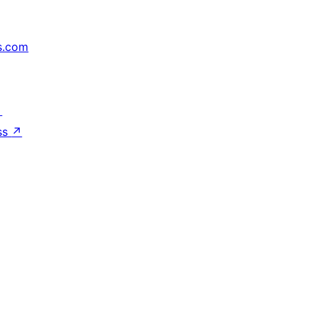
s.com
↗
ss
↗