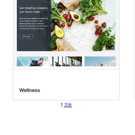
Wellness
1
2
次