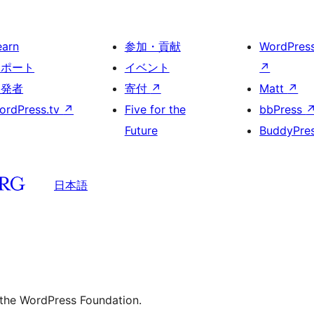
earn
参加・貢献
WordPres
サポート
イベント
↗
開発者
寄付
↗
Matt
↗
ordPress.tv
↗
Five for the
bbPress
Future
BuddyPre
日本語
 the WordPress Foundation.