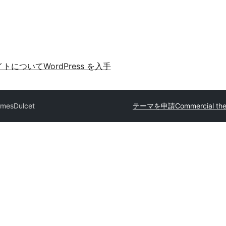
イトについて
WordPress を入手
emes
Dulcet
テーマを申請
Commercial th