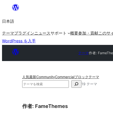
内
容
日本語
を
ス
テーマ
プラグイン
ニュース
サポート
概要
参加・貢献
このサ
キ
WordPress を入手
ッ
プ
テーマ
作者: FameTh
人気
最新
Community
Commercial
ブロックテーマ
検
19 テーマ
索
作者: FameThemes