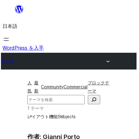
内
容
日本語
を
ス
キ
WordPress を入手
ッ
テーマ
プ
人
最
ブロックテ
Community
Commercial
気
新
ーマ
検
索
1 テーマ
レイアウト
機能
Subjects
作者: Gianni Porto