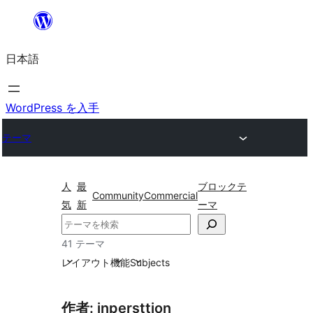
内
容
日本語
を
ス
キ
WordPress を入手
ッ
テーマ
プ
人
最
ブロックテ
Community
Commercial
気
新
ーマ
検
索
41 テーマ
レイアウト
機能
Subjects
作者: inpersttion