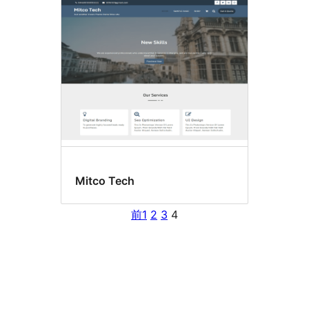
Mitco Tech
前
1
2
3
4