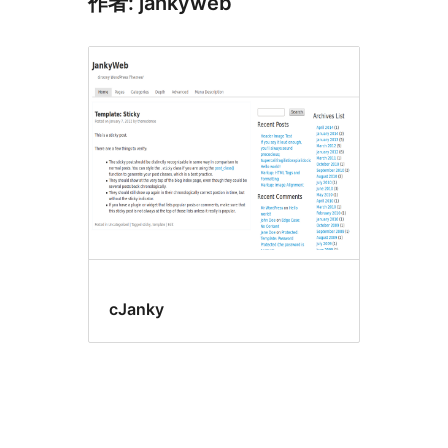
作者: jankyweb
cJanky