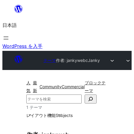
内
容
日本語
を
ス
キ
WordPress を入手
ッ
テーマ
作者: jankyweb
cJanky
プ
人
最
ブロックテ
Community
Commercial
気
新
ーマ
検
索
1 テーマ
レイアウト
機能
Subjects