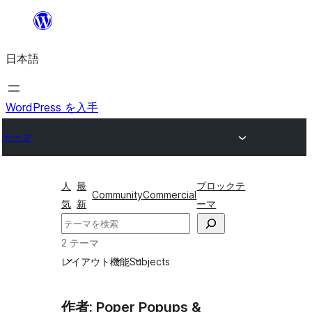
内
容
日本語
を
ス
キ
WordPress を入手
ッ
テーマ
プ
人
最
ブロックテ
Community
Commercial
気
新
ーマ
検
索
2 テーマ
レイアウト
機能
Subjects
作者: Poper Popups &