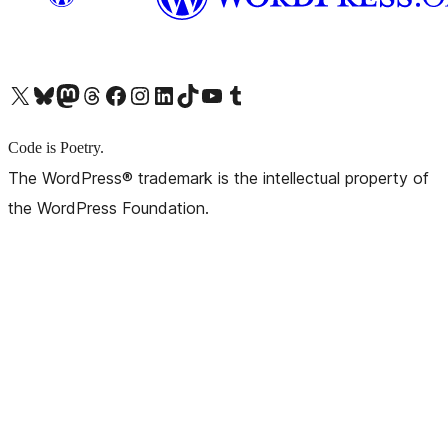
X (旧 Twitter) アカウントへ
Bluesky アカウントへ
Mastodon アカウントへ
Threads アカウントへ
Facebook ページへ
Instagram アカウントへ
LinkedIn アカウントへ
TikTok アカウントへ
YouTube チャンネルへ
Tumblr アカウントへ
Code is Poetry.
The WordPress® trademark is the intellectual property of
the WordPress Foundation.