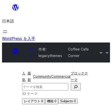
内
容
日本語
を
ス
キ
WordPress を入手
ッ
テー
作者:
Coffee Cafe
プ
マ
legacythemes
Corner
人
最
ブロックテ
Community
Commercial
気
新
ーマ
検
索
33 テーマ
レイアウト
0
機能
0
Subjects
0