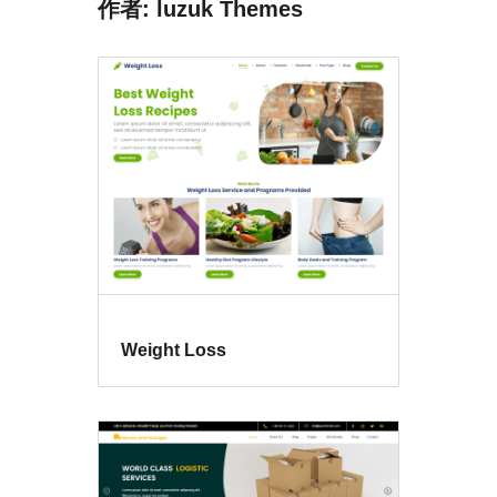
作者: luzuk Themes
Weight Loss