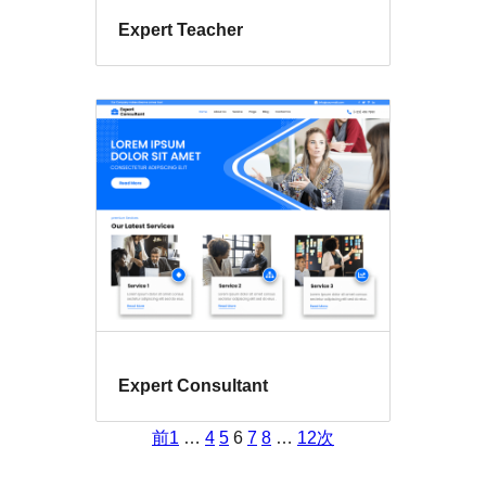
Expert Teacher
Expert Consultant
前
1
…
4
5
6
7
8
…
12
次