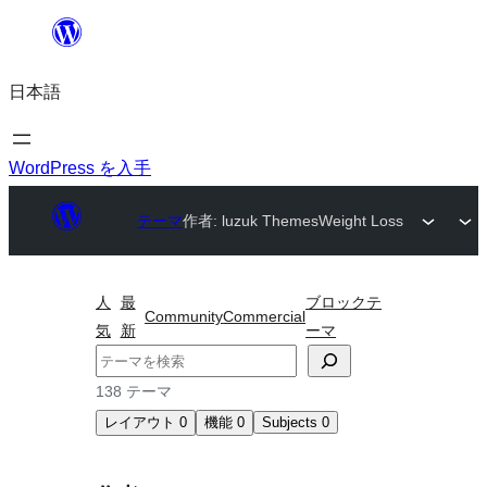
内
容
日本語
を
ス
キ
WordPress を入手
ッ
テーマ
作者: luzuk Themes
Weight Loss
プ
人
最
ブロックテ
Community
Commercial
気
新
ーマ
検
索
138 テーマ
レイアウト
0
機能
0
Subjects
0