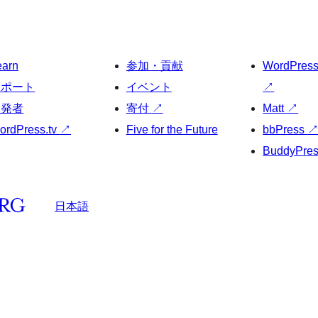
earn
参加・貢献
WordPres
サポート
イベント
↗
開発者
寄付
↗
Matt
↗
ordPress.tv
↗
Five for the Future
bbPress
BuddyPre
日本語