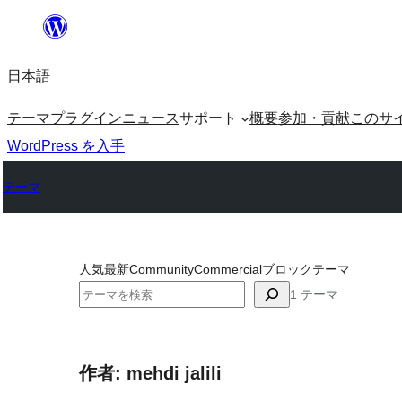
内
容
日本語
を
ス
テーマ
プラグイン
ニュース
サポート
概要
参加・貢献
このサ
キ
WordPress を入手
ッ
テーマ
プ
人気
最新
Community
Commercial
ブロックテーマ
検
1 テーマ
索
作者: mehdi jalili