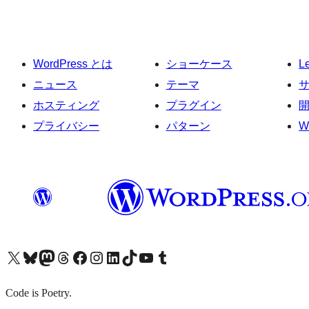
WordPress とは
ショーケース
L
ニュース
テーマ
ホスティング
プラグイン
プライバシー
パターン
W
X (旧 Twitter) アカウントへ
Bluesky アカウントへ
Mastodon アカウントへ
Threads アカウントへ
Facebook ページへ
Instagram アカウントへ
LinkedIn アカウントへ
TikTok アカウントへ
YouTube チャンネルへ
Tumblr アカウントへ
Code is Poetry.