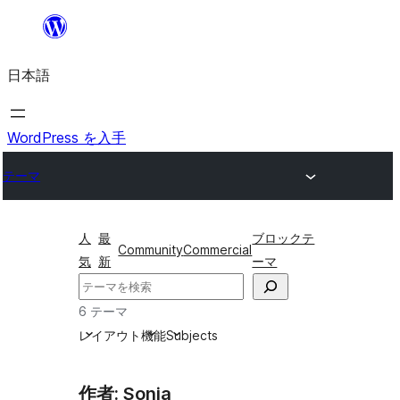
内
容
日本語
を
ス
キ
WordPress を入手
ッ
テーマ
プ
人
最
ブロックテ
Community
Commercial
気
新
ーマ
検
索
6 テーマ
レイアウト
機能
Subjects
作者: Sonia