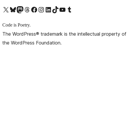
X (旧 Twitter) アカウントへ
Bluesky アカウントへ
Mastodon アカウントへ
Threads アカウントへ
Facebook ページへ
Instagram アカウントへ
LinkedIn アカウントへ
TikTok アカウントへ
YouTube チャンネルへ
Tumblr アカウントへ
Code is Poetry.
The WordPress® trademark is the intellectual property of
the WordPress Foundation.