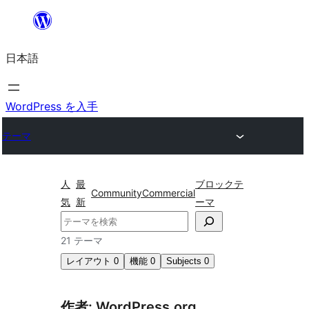
内
容
日本語
を
ス
キ
WordPress を入手
ッ
テーマ
プ
人
最
ブロックテ
Community
Commercial
気
新
ーマ
検
索
21 テーマ
レイアウト
0
機能
0
Subjects
0
作者: WordPress.org