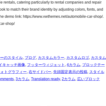
 rentals, catering particularly to rental companies and repair
ook to match their brand identity by adjusting colors, fonts, and
 the demo link: https://www.vwthemes.net/automobile-car-shop/.
car-shop/
ーのスタイル
, 
ブログ
, 
カスタムカラー
, 
カスタムロゴ
, 
カスタム
イキャッチ画像
, 
フッターウィジェット
, 
4カラム
, 
ブロックテー
フォトグラフィー
, 
右サイドバー
, 
先頭固定表示の投稿
, 
スタイル
omments
, 
3カラム
, 
Translation ready
, 
2カラム
, 
広いブロック