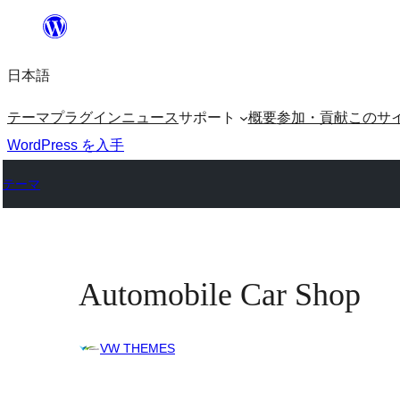
内
容
日本語
を
ス
テーマ
プラグイン
ニュース
サポート
概要
参加・貢献
このサ
キ
WordPress を入手
ッ
テーマ
プ
Automobile Car Shop
VW THEMES