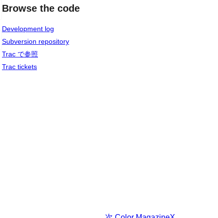
Browse the code
Development log
Subversion repository
Trac で参照
Trac tickets
次
Color MagazineX