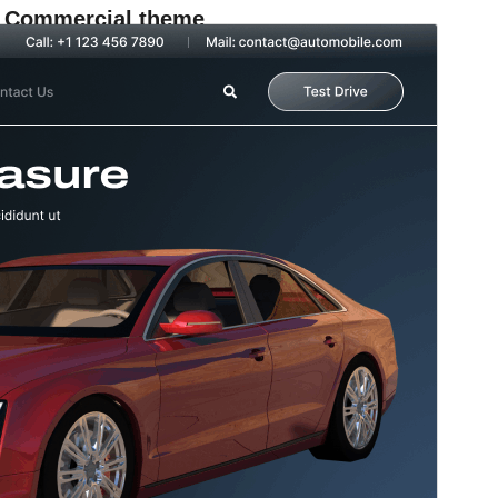
Commercial theme
テーマは無料で、追加アップグレードやサポートは有
料で提供します。
サポートを表示する
プレビュー
ダウンロード
バージョン
1.6.7
最終更新日
2026年8月7日
有効インストール数
200+
WordPress バージョン
5.9
PHP バージョン
5.6
テーマのホームページ