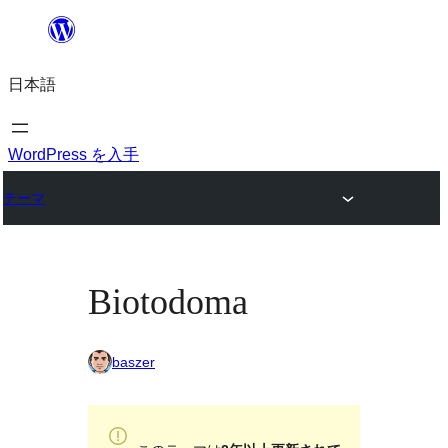
内
容
日本語
を
ス
キ
WordPress を入手
ッ
テーマ
プ
Biotodoma
baszer