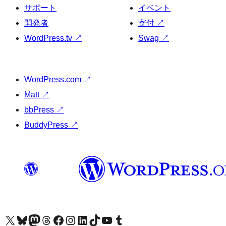
サポート
イベント
開発者
寄付
↗
WordPress.tv
↗
Swag
↗
WordPress.com
↗
Matt
↗
bbPress
↗
BuddyPress
↗
X (旧 Twitter) アカウントへ
Bluesky アカウントへ
Mastodon アカウントへ
Threads アカウントへ
Facebook ページへ
Instagram アカウントへ
LinkedIn アカウントへ
TikTok アカウントへ
YouTube チャンネルへ
Tumblr アカウントへ