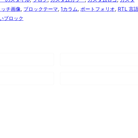
ャッチ画像
, 
ブロックテーマ
, 
1カラム
, 
ポートフォリオ
, 
RTL 言
いブロック