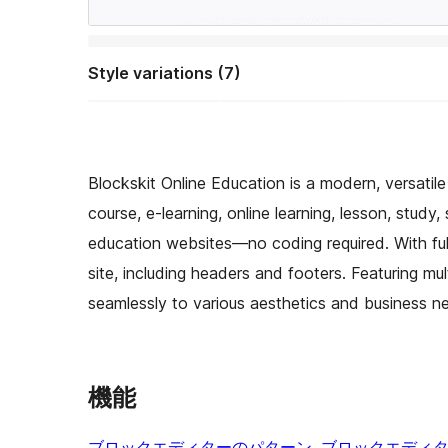
Style variations (7)
Blockskit Online Education is a modern, versat
course, e-learning, online learning, lesson, study, 
education websites—no coding required. With full
site, including headers and footers. Featuring mul
seamlessly to various aesthetics and business n
機能
ブロックエディターのパターン
, 
ブロックエディ