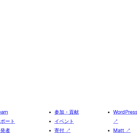
earn
参加・貢献
WordPres
サポート
イベント
↗
開発者
寄付
↗
Matt
↗