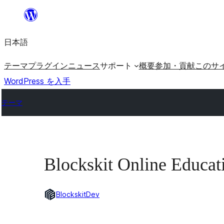
内
容
日本語
を
ス
テーマ
プラグイン
ニュース
サポート
概要
参加・貢献
このサ
キ
WordPress を入手
ッ
テーマ
プ
Blockskit Online Educat
BlockskitDev