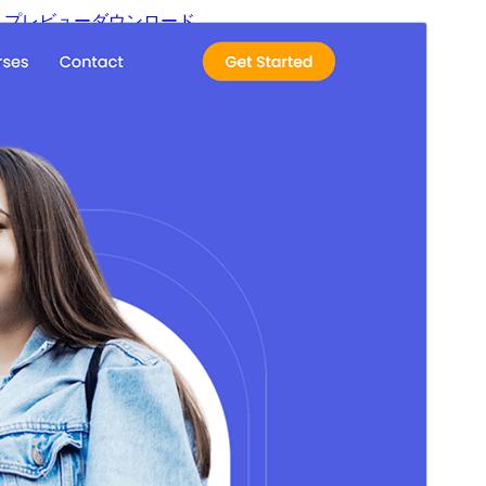
プレビュー
ダウンロード
これは
Blockskit Base
の子テーマです。
バージョン
1.0.0
最終更新日
2025年5月11日
有効インストール数
100+
WordPress バージョン
6.0
PHP バージョン
5.6
テーマのホームページ