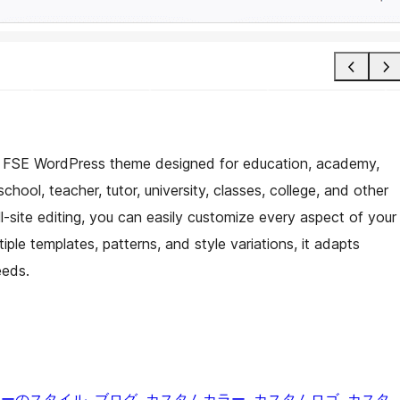
ile FSE WordPress theme designed for education, academy,
school, teacher, tutor, university, classes, college, and other
-site editing, you can easily customize every aspect of your
tiple templates, patterns, and style variations, it adapts
eeds.
ターのスタイル
, 
ブログ
, 
カスタムカラー
, 
カスタムロゴ
, 
カスタ