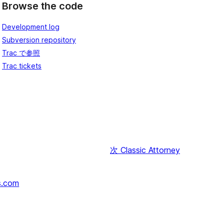
Browse the code
Development log
Subversion repository
Trac で参照
Trac tickets
次
Classic Attorney
s.com