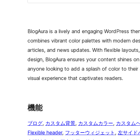
BlogAura is a lively and engaging WordPress them
combines vibrant color palettes with modern desig
articles, and news updates. With flexible layout
design, BlogAura ensures your content shines on 
anyone looking to add a splash of color to their
visual experience that captivates readers.
機能
ブログ
, 
カスタム背景
, 
カスタムカラー
, 
カスタム
Flexible header
, 
フッターウィジェット
, 
左サイド