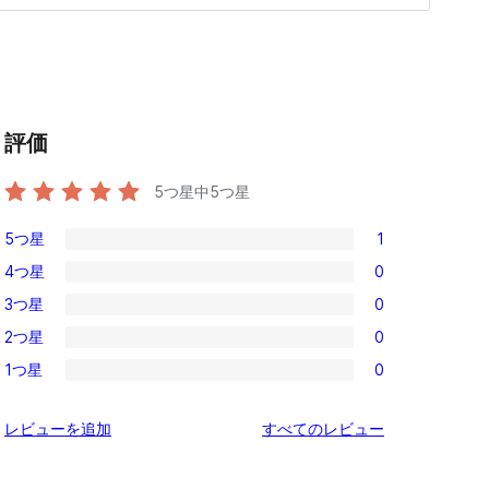
評価
5つ星中
5
つ星
5つ星
1
1
4つ星
0
5-
0
3つ星
0
星
4-
0
レ
2つ星
0
星
3-
0
ビ
レ
1つ星
0
星
2-
0
ュ
ビ
レ
星
1-
ー
ュ
を
レビューを追加
すべてのレビュー
ビ
レ
星
ー
見
ュ
ビ
レ
る
ー