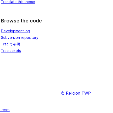
Translate this theme
Browse the code
Development log
Subversion repository
Trac で参照
Trac tickets
次
Religion TWP
s.com