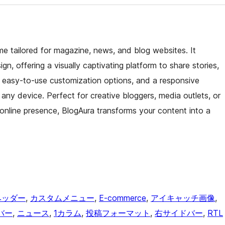
e tailored for magazine, news, and blog websites. It
n, offering a visually captivating platform to share stories,
s, easy-to-use customization options, and a responsive
any device. Perfect for creative bloggers, media outlets, or
 online presence, BlogAura transforms your content into a
ヘッダー
, 
カスタムメニュー
, 
E-commerce
, 
アイキャッチ画像
, 
バー
, 
ニュース
, 
1カラム
, 
投稿フォーマット
, 
右サイドバー
, 
RTL