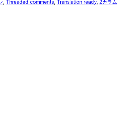
ン
, 
Threaded comments
, 
Translation ready
, 
2カラム