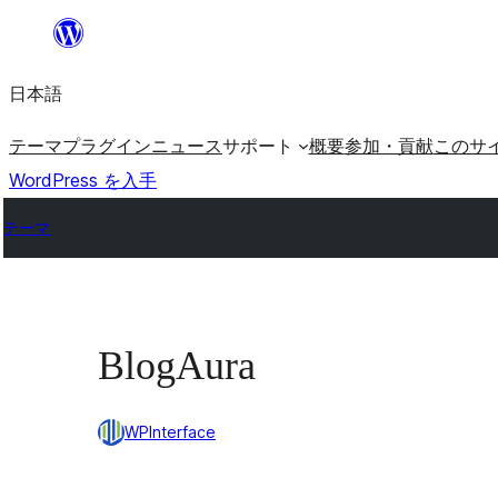
内
容
日本語
を
ス
テーマ
プラグイン
ニュース
サポート
概要
参加・貢献
このサ
キ
WordPress を入手
ッ
テーマ
プ
BlogAura
WPInterface