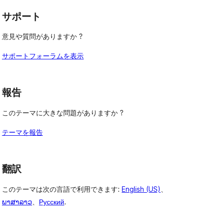
ュ
ビ
ー
サポート
ュ
ー
意見や質問がありますか ?
サポートフォーラムを表示
報告
このテーマに大きな問題がありますか ?
テーマを報告
翻訳
このテーマは次の言語で利用できます:
English (US)
、
ພາສາລາວ
、
Русский
.