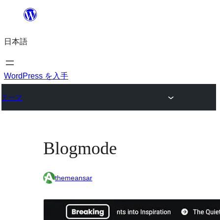
内
容
日本語
を
ス
キ
WordPress を入手
ッ
テーマ
プ
Blogmode
themeansar