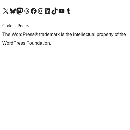
X (旧 Twitter) アカウントへ
Bluesky アカウントへ
Mastodon アカウントへ
Threads アカウントへ
Facebook ページへ
Instagram アカウントへ
LinkedIn アカウントへ
TikTok アカウントへ
YouTube チャンネルへ
Tumblr アカウントへ
Code is Poetry.
The WordPress® trademark is the intellectual property of the
WordPress Foundation.