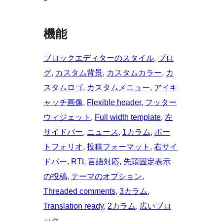
機能
ブロックエディターのスタイル
, 
ブロ
グ
, 
カスタム背景
, 
カスタムカラー
, 
カ
スタムロゴ
, 
カスタムメニュー
, 
アイキ
ャッチ画像
, 
Flexible header
, 
フッター
ウィジェット
, 
Full width template
, 
左
サイドバー
, 
ニュース
, 
1カラム
, 
ポー
トフォリオ
, 
投稿フォーマット
, 
右サイ
ドバー
, 
RTL 言語対応
, 
先頭固定表示
の投稿
, 
テーマのオプション
, 
Threaded comments
, 
3カラム
, 
Translation ready
, 
2カラム
, 
広いブロ
ック