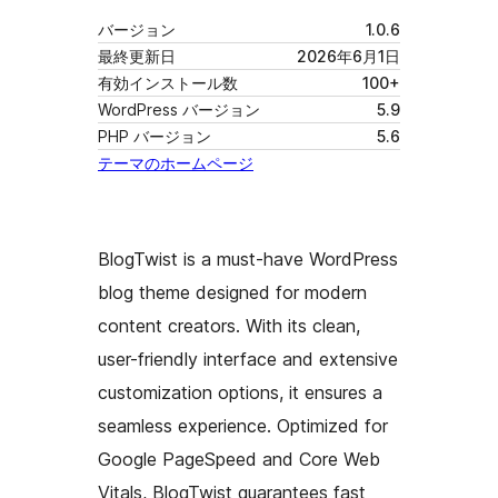
バージョン
1.0.6
最終更新日
2026年6月1日
有効インストール数
100+
WordPress バージョン
5.9
PHP バージョン
5.6
テーマのホームページ
BlogTwist is a must-have WordPress
blog theme designed for modern
content creators. With its clean,
user-friendly interface and extensive
customization options, it ensures a
seamless experience. Optimized for
Google PageSpeed and Core Web
Vitals, BlogTwist guarantees fast