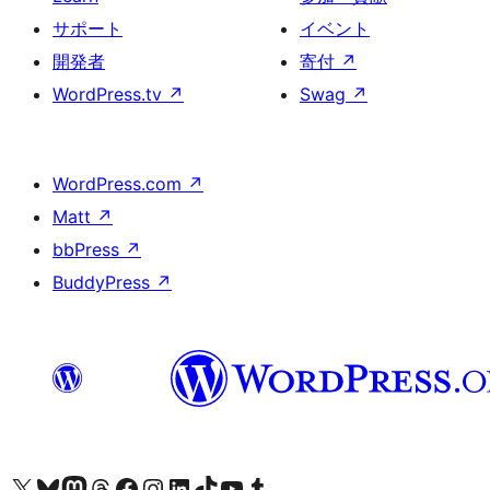
サポート
イベント
開発者
寄付
↗
WordPress.tv
↗
Swag
↗
WordPress.com
↗
Matt
↗
bbPress
↗
BuddyPress
↗
X (旧 Twitter) アカウントへ
Bluesky アカウントへ
Mastodon アカウントへ
Threads アカウントへ
Facebook ページへ
Instagram アカウントへ
LinkedIn アカウントへ
TikTok アカウントへ
YouTube チャンネルへ
Tumblr アカウントへ