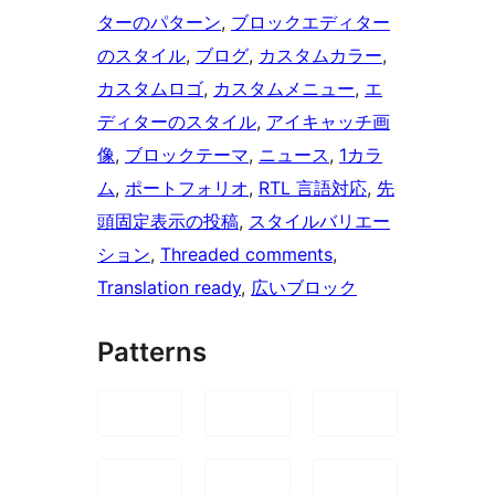
ターのパターン
, 
ブロックエディター
のスタイル
, 
ブログ
, 
カスタムカラー
, 
カスタムロゴ
, 
カスタムメニュー
, 
エ
ディターのスタイル
, 
アイキャッチ画
像
, 
ブロックテーマ
, 
ニュース
, 
1カラ
ム
, 
ポートフォリオ
, 
RTL 言語対応
, 
先
頭固定表示の投稿
, 
スタイルバリエー
ション
, 
Threaded comments
, 
Translation ready
, 
広いブロック
Patterns