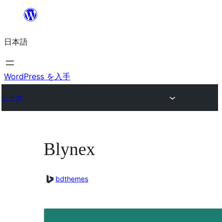
内
容
日本語
を
ス
キ
WordPress を入手
ッ
テーマ
プ
Blynex
bdthemes