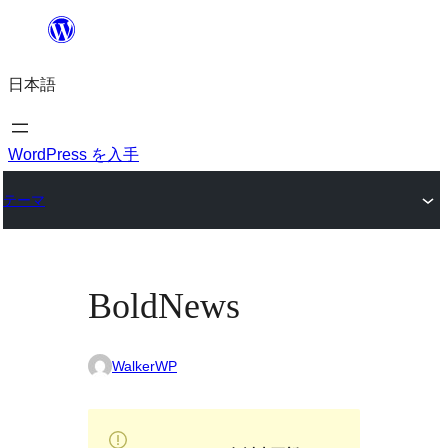
内
容
日本語
を
ス
キ
WordPress を入手
ッ
テーマ
プ
BoldNews
WalkerWP