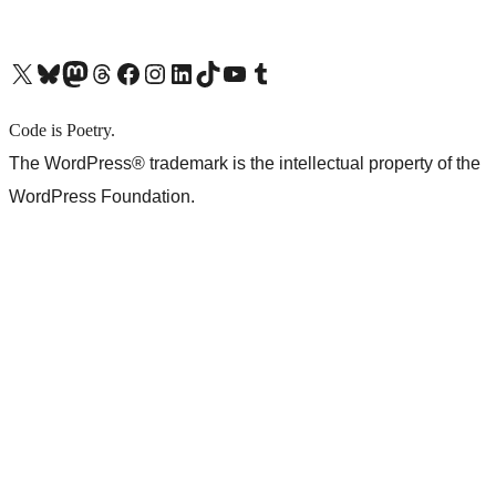
X (旧 Twitter) アカウントへ
Bluesky アカウントへ
Mastodon アカウントへ
Threads アカウントへ
Facebook ページへ
Instagram アカウントへ
LinkedIn アカウントへ
TikTok アカウントへ
YouTube チャンネルへ
Tumblr アカウントへ
Code is Poetry.
The WordPress® trademark is the intellectual property of the
WordPress Foundation.