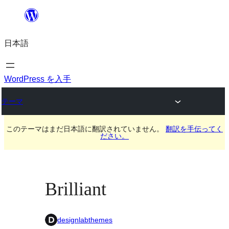
内
容
日本語
を
ス
キ
WordPress を入手
ッ
テーマ
プ
このテーマはまだ日本語に翻訳されていません。
翻訳を手伝ってく
ださい。
Brilliant
designlabthemes