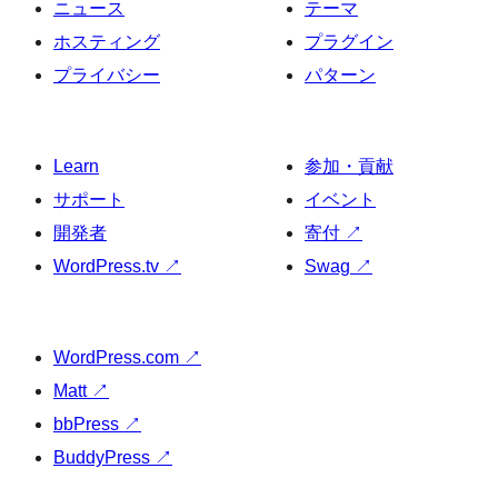
ニュース
テーマ
ホスティング
プラグイン
プライバシー
パターン
Learn
参加・貢献
サポート
イベント
開発者
寄付
↗
WordPress.tv
↗
Swag
↗
WordPress.com
↗
Matt
↗
bbPress
↗
BuddyPress
↗