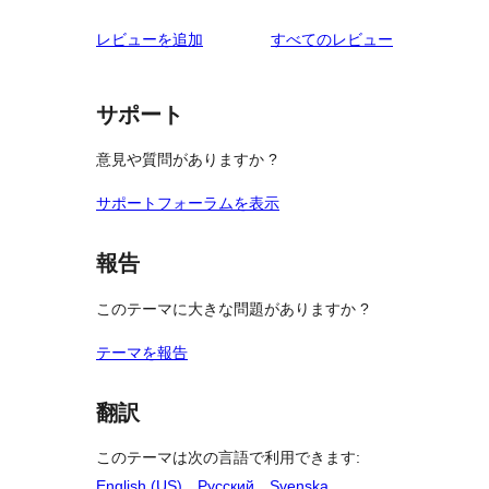
ュ
ビ
レ
星
1-
ー
ュ
を
レビューを追加
すべてのレビュー
ビ
レ
星
ー
見
ュ
ビ
レ
る
ー
ュ
ビ
サポート
ー
ュ
意見や質問がありますか ?
ー
サポートフォーラムを表示
報告
このテーマに大きな問題がありますか ?
テーマを報告
翻訳
このテーマは次の言語で利用できます:
English (US)
、
Русский
、
Svenska
.