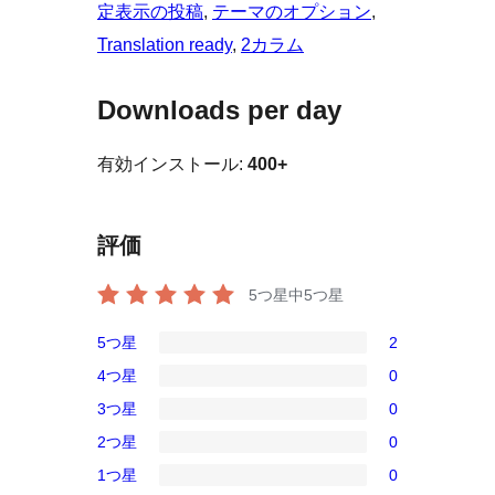
定表示の投稿
, 
テーマのオプション
, 
Translation ready
, 
2カラム
Downloads per day
有効インストール:
400+
評価
5つ星中
5
つ星
5つ星
2
2
4つ星
0
5-
0
3つ星
0
星
4-
0
レ
2つ星
0
星
3-
0
ビ
レ
1つ星
0
星
2-
0