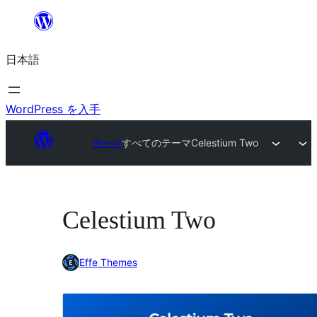
内
容
日本語
を
ス
キ
WordPress を入手
ッ
テーマ
すべてのテーマ
Celestium Two
プ
Celestium Two
Effe Themes