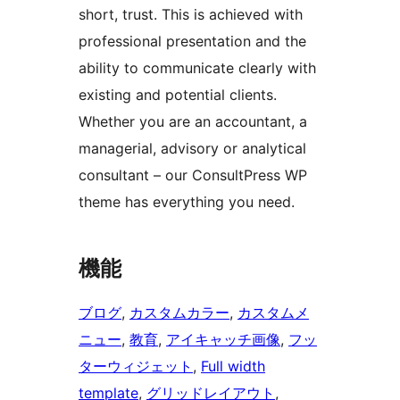
short, trust. This is achieved with
professional presentation and the
ability to communicate clearly with
existing and potential clients.
Whether you are an accountant, a
managerial, advisory or analytical
consultant – our ConsultPress WP
theme has everything you need.
機能
ブログ
, 
カスタムカラー
, 
カスタムメ
ニュー
, 
教育
, 
アイキャッチ画像
, 
フッ
ターウィジェット
, 
Full width
template
, 
グリッドレイアウト
, 