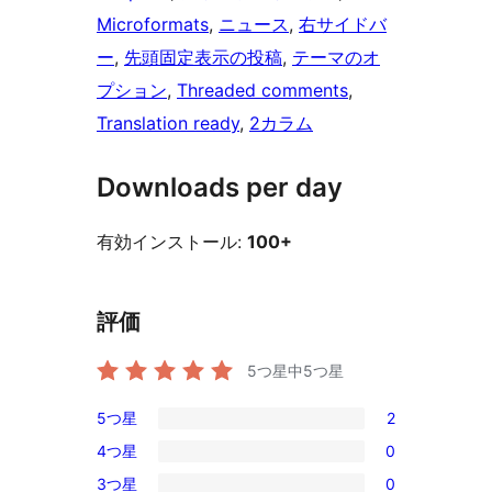
Microformats
, 
ニュース
, 
右サイドバ
ー
, 
先頭固定表示の投稿
, 
テーマのオ
プション
, 
Threaded comments
, 
Translation ready
, 
2カラム
Downloads per day
有効インストール:
100+
評価
5つ星中
5
つ星
5つ星
2
2
4つ星
0
5-
0
3つ星
0
星
4-