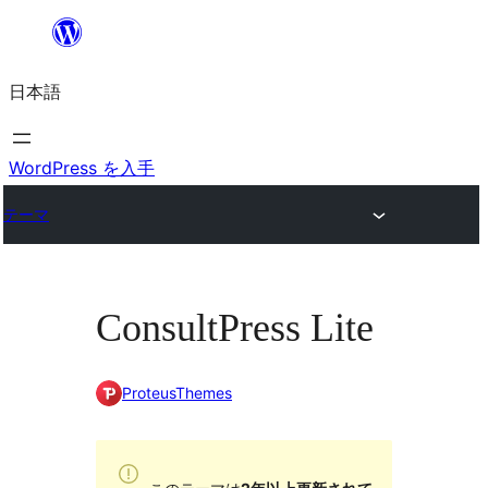
内
容
日本語
を
ス
キ
WordPress を入手
ッ
テーマ
プ
ConsultPress Lite
ProteusThemes