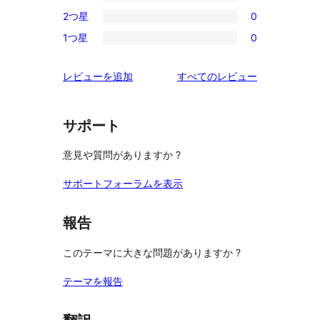
0
レ
2つ星
0
星
3-
0
ビ
レ
1つ星
0
星
2-
0
ュ
ビ
レ
星
1-
ー
ュ
を
レビューを追加
すべてのレビュー
ビ
レ
星
ー
見
ュ
ビ
レ
る
ー
ュ
ビ
サポート
ー
ュ
意見や質問がありますか ?
ー
サポートフォーラムを表示
報告
このテーマに大きな問題がありますか ?
テーマを報告