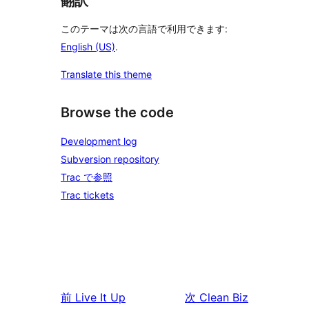
翻訳
このテーマは次の言語で利用できます:
English (US)
.
Translate this theme
Browse the code
Development log
Subversion repository
Trac で参照
Trac tickets
前
Live It Up
次
Clean Biz