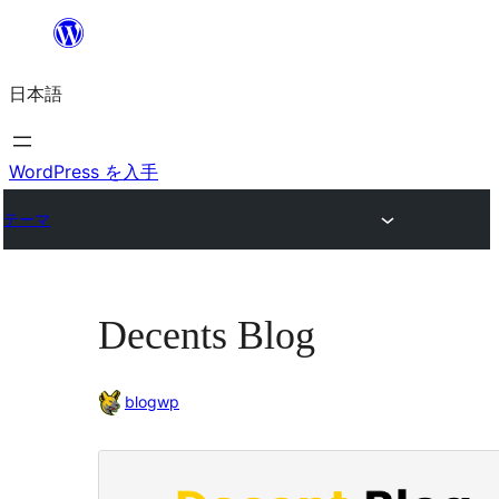
内
容
日本語
を
ス
キ
WordPress を入手
ッ
テーマ
プ
Decents Blog
blogwp