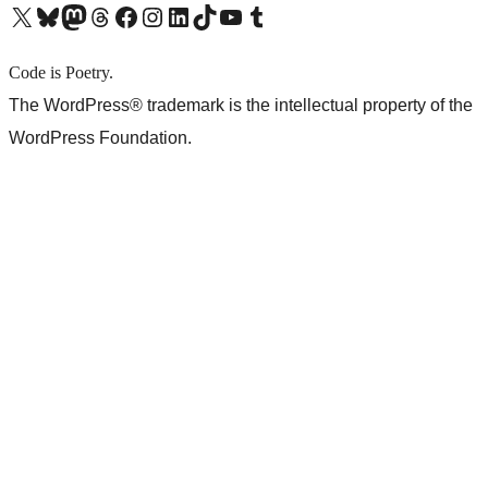
X (旧 Twitter) アカウントへ
Bluesky アカウントへ
Mastodon アカウントへ
Threads アカウントへ
Facebook ページへ
Instagram アカウントへ
LinkedIn アカウントへ
TikTok アカウントへ
YouTube チャンネルへ
Tumblr アカウントへ
Code is Poetry.
The WordPress® trademark is the intellectual property of the
WordPress Foundation.