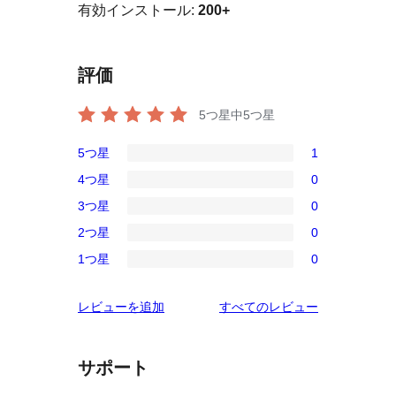
有効インストール:
200+
評価
5つ星中
5
つ星
5つ星
1
1
4つ星
0
5-
0
3つ星
0
星
4-
0
レ
2つ星
0
星
3-
0
ビ
レ
1つ星
0
星
2-
0
ュ
ビ
レ
星
1-
ー
ュ
を
レビューを追加
すべてのレビュー
ビ
レ
星
ー
見
ュ
ビ
レ
る
ー
ュ
ビ
サポート
ー
ュ