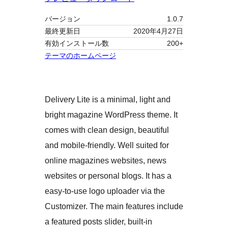
バージョン
1.0.7
最終更新日
2020年4月27日
有効インストール数
200+
テーマのホームページ
Delivery Lite is a minimal, light and
bright magazine WordPress theme. It
comes with clean design, beautiful
and mobile-friendly. Well suited for
online magazines websites, news
websites or personal blogs. It has a
easy-to-use logo uploader via the
Customizer. The main features include
a featured posts slider, built-in