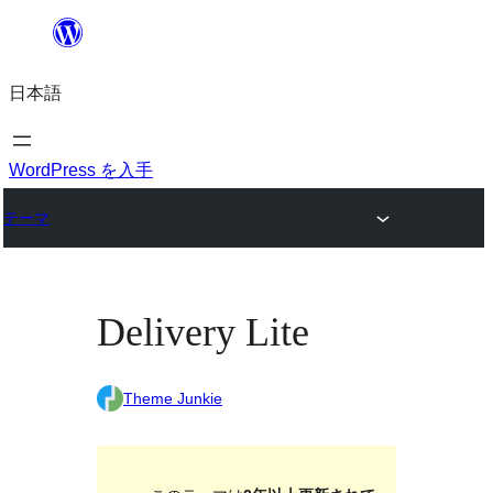
内
容
日本語
を
ス
キ
WordPress を入手
ッ
テーマ
プ
Delivery Lite
Theme Junkie