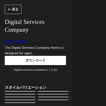
内
← 戻る
容
を
Digital Services
ス
Company
キ
ッ
Titan Themes
プ
The Digital Services Company theme is
designed for agen…
ダウンロード
digital-services-company.1.1.3.zip
スタイルバリエーション