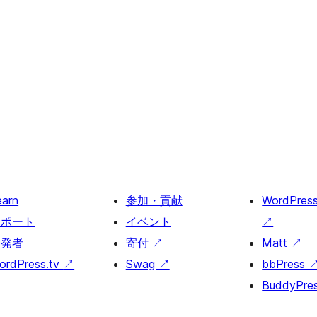
earn
参加・貢献
WordPres
サポート
イベント
↗
開発者
寄付
↗
Matt
↗
ordPress.tv
↗
Swag
↗
bbPress
BuddyPre