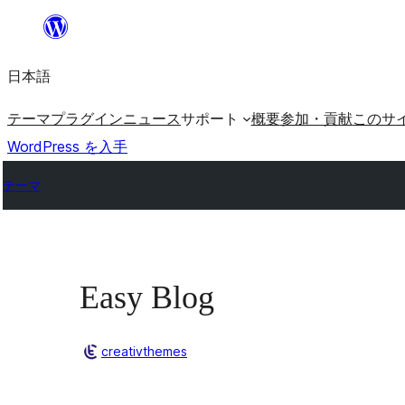
内
容
日本語
を
ス
テーマ
プラグイン
ニュース
サポート
概要
参加・貢献
このサ
キ
WordPress を入手
ッ
テーマ
プ
Easy Blog
creativthemes