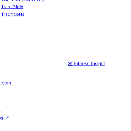
Trac で参照
Trac tickets
次
Fitness Insight
s.com
↗
ss
↗