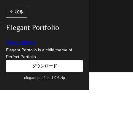
内
← 戻る
容
を
Elegant Portfolio
ス
キ
Rara Themes
ッ
Elegant Portfolio is a child theme of
Perfect Portfolio…
プ
ダウンロード
elegant-portfolio.1.0.6.zip