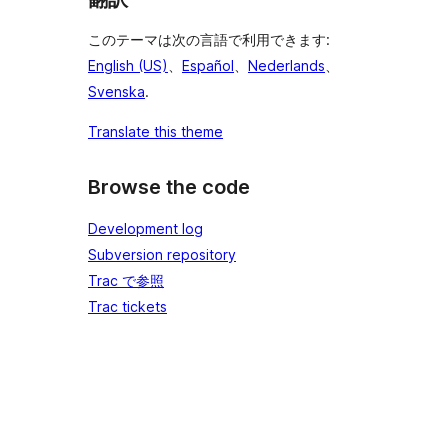
このテーマは次の言語で利用できます:
English (US)
、
Español
、
Nederlands
、
Svenska
.
Translate this theme
Browse the code
Development log
Subversion repository
Trac で参照
Trac tickets