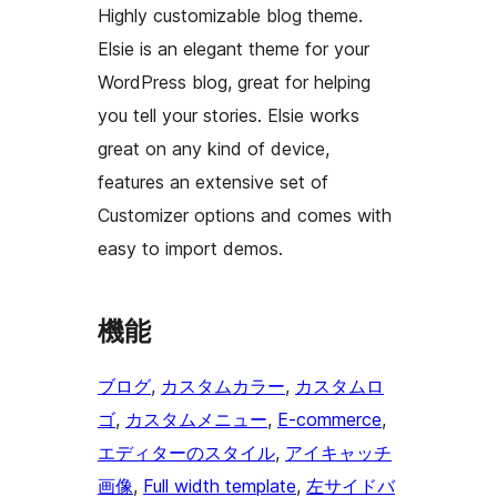
Highly customizable blog theme.
Elsie is an elegant theme for your
WordPress blog, great for helping
you tell your stories. Elsie works
great on any kind of device,
features an extensive set of
Customizer options and comes with
easy to import demos.
機能
ブログ
, 
カスタムカラー
, 
カスタムロ
ゴ
, 
カスタムメニュー
, 
E-commerce
, 
エディターのスタイル
, 
アイキャッチ
画像
, 
Full width template
, 
左サイドバ