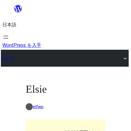
内
容
日本語
を
ス
キ
WordPress を入手
ッ
テーマ
プ
Elsie
elfwp