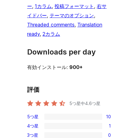
ー
, 
1カラム
, 
投稿フォーマット
, 
右サ
イドバー
, 
テーマのオプション
, 
Threaded comments
, 
Translation
ready
, 
2カラム
Downloads per day
有効インストール:
900+
評価
5つ星中
4.6
つ星
5つ星
10
10
4つ星
1
5-
1
3つ星
0
星
4-