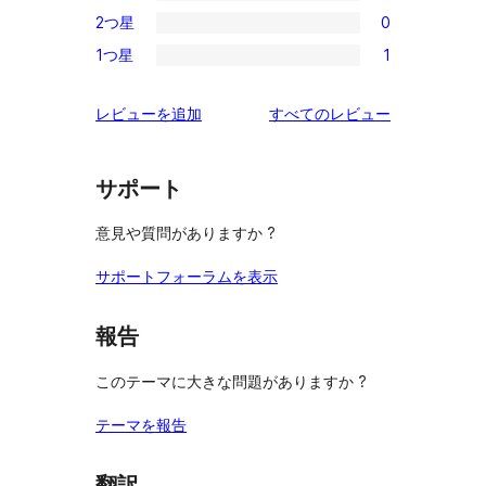
0
レ
2つ星
0
星
3-
0
ビ
レ
1つ星
1
星
2-
1
ュ
ビ
レ
星
1-
ー
ュ
を
レビューを追加
すべてのレビュー
ビ
レ
星
ー
見
ュ
ビ
レ
る
ー
ュ
ビ
サポート
ー
ュ
意見や質問がありますか ?
ー
サポートフォーラムを表示
報告
このテーマに大きな問題がありますか ?
テーマを報告
翻訳