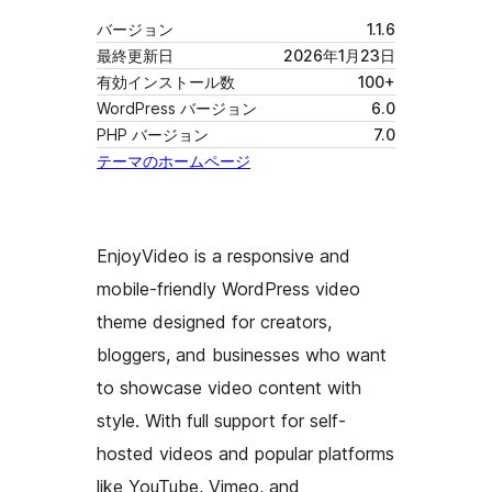
バージョン
1.1.6
最終更新日
2026年1月23日
有効インストール数
100+
WordPress バージョン
6.0
PHP バージョン
7.0
テーマのホームページ
EnjoyVideo is a responsive and
mobile-friendly WordPress video
theme designed for creators,
bloggers, and businesses who want
to showcase video content with
style. With full support for self-
hosted videos and popular platforms
like YouTube, Vimeo, and