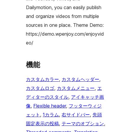
Dailymotion, you can easily publish
and organize videos from multiple
sources in one place. Theme Demo:
https://demo.wpenjoy.com/enjoyvid
eo/
機能
カスタムカラー
, 
カスタムヘッダー
, 
カスタムロゴ
, 
カスタムメニュー
, 
エ
ディターのスタイル
, 
アイキャッチ画
像
, 
Flexible header
, 
フッターウィジ
ェット
, 
1カラム
, 
右サイドバー
, 
先頭
固定表示の投稿
, 
テーマのオプション
, 