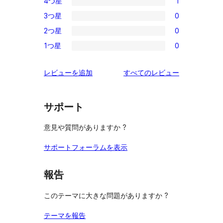
4つ星
1
5-
1
3つ星
0
星
4-
0
レ
2つ星
0
星
3-
0
ビ
レ
1つ星
0
星
2-
0
ュ
ビ
レ
星
1-
ー
ュ
を
レビューを追加
すべてのレビュー
ビ
レ
星
ー
見
ュ
ビ
レ
る
ー
ュ
ビ
サポート
ー
ュ
意見や質問がありますか ?
ー
サポートフォーラムを表示
報告
このテーマに大きな問題がありますか ?
テーマを報告