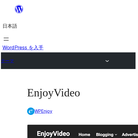
内
容
日本語
を
ス
キ
WordPress を入手
ッ
テーマ
プ
EnjoyVideo
WPEnjoy