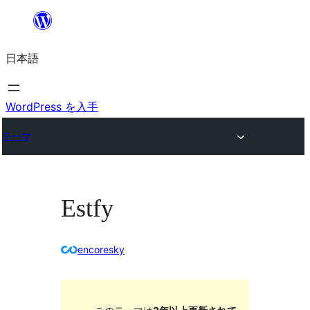
内
容
日本語
を
ス
キ
WordPress を入手
ッ
テーマ
プ
Estfy
encoresky