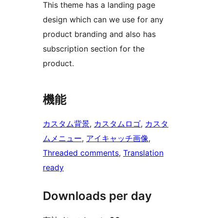
This theme has a landing page
design which can we use for any
product branding and also has
subscription section for the
product.
機能
カスタム背景
, 
カスタムロゴ
, 
カスタ
ムメニュー
, 
アイキャッチ画像
, 
Threaded comments
, 
Translation
ready
Downloads per day