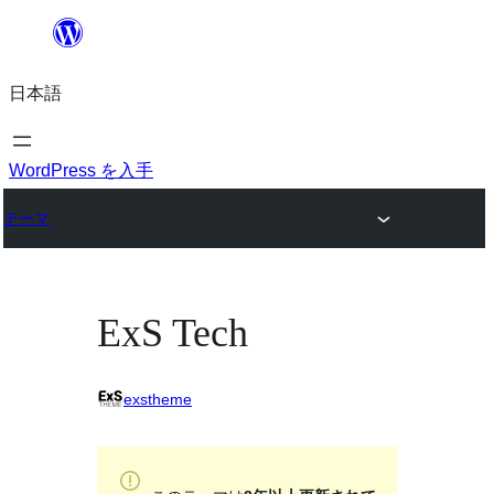
内
容
日本語
を
ス
キ
WordPress を入手
ッ
テーマ
プ
ExS Tech
exstheme