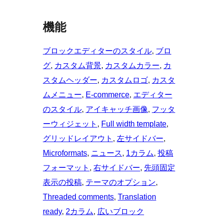
機能
ブロックエディターのスタイル
, 
ブロ
グ
, 
カスタム背景
, 
カスタムカラー
, 
カ
スタムヘッダー
, 
カスタムロゴ
, 
カスタ
ムメニュー
, 
E-commerce
, 
エディター
のスタイル
, 
アイキャッチ画像
, 
フッタ
ーウィジェット
, 
Full width template
, 
グリッドレイアウト
, 
左サイドバー
, 
Microformats
, 
ニュース
, 
1カラム
, 
投稿
フォーマット
, 
右サイドバー
, 
先頭固定
表示の投稿
, 
テーマのオプション
, 
Threaded comments
, 
Translation
ready
, 
2カラム
, 
広いブロック