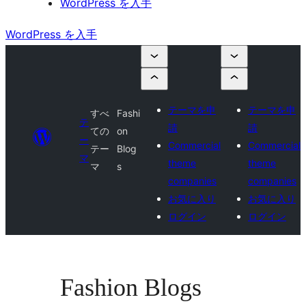
WordPress を入手
WordPress を入手
テーマを申
テーマを申
すべ
Fashi
テ
請
請
ての
on
ー
Commercial
Commercial
テー
Blog
マ
theme
theme
マ
s
companies
companies
お気に入り
お気に入り
ログイン
ログイン
Fashion Blogs