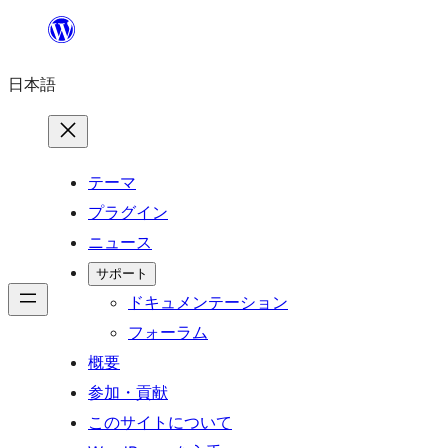
内
容
日本語
を
ス
キ
ッ
テーマ
プ
プラグイン
ニュース
サポート
ドキュメンテーション
フォーラム
概要
参加・貢献
このサイトについて