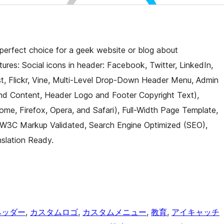
erfect choice for a geek website or blog about
tures: Social icons in header: Facebook, Twitter, LinkedIn,
st, Flickr, Vine, Multi-Level Drop-Down Header Menu, Admin
and Content, Header Logo and Footer Copyright Text),
rome, Firefox, Opera, and Safari), Full-Width Page Template,
 W3C Markup Validated, Search Engine Optimized (SEO),
slation Ready.
ヘッダー
, 
カスタムロゴ
, 
カスタムメニュー
, 
教育
, 
アイキャッチ