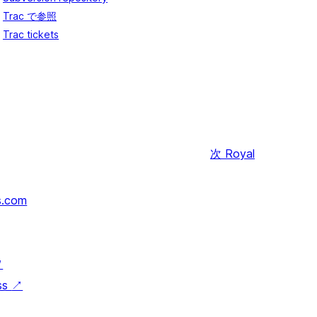
Trac で参照
Trac tickets
次
Royal
s.com
↗
ss
↗