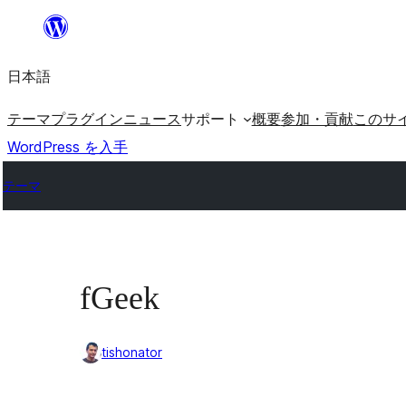
内
容
日本語
を
ス
テーマ
プラグイン
ニュース
サポート
概要
参加・貢献
このサ
キ
WordPress を入手
ッ
テーマ
プ
fGeek
tishonator