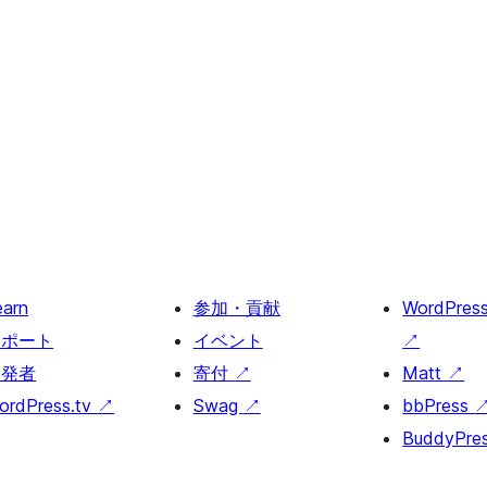
earn
参加・貢献
WordPres
サポート
イベント
↗
開発者
寄付
↗
Matt
↗
ordPress.tv
↗
Swag
↗
bbPress
BuddyPre