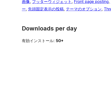
画像
, 
フッターウィジェット
, 
Front page posting
, 
ー
, 
先頭固定表示の投稿
, 
テーマのオプション
, 
Thr
Downloads per day
有効インストール:
50+