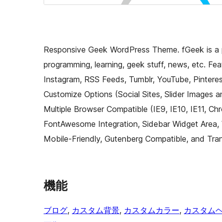
Responsive Geek WordPress Theme. fGeek is a p
programming, learning, geek stuff, news, etc. Fea
Instagram, RSS Feeds, Tumblr, YouTube, Pintere
Customize Options (Social Sites, Slider Images 
Multiple Browser Compatible (IE9, IE10, IE11, Ch
FontAwesome Integration, Sidebar Widget Area,
Mobile-Friendly, Gutenberg Compatible, and Tran
機能
ブログ
, 
カスタム背景
, 
カスタムカラー
, 
カスタム