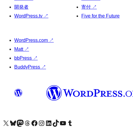
開発者
寄付
↗
WordPress.tv
↗
Five for the Future
WordPress.com
↗
Matt
↗
bbPress
↗
BuddyPress
↗
X (旧 Twitter) アカウントへ
Bluesky アカウントへ
Mastodon アカウントへ
Threads アカウントへ
Facebook ページへ
Instagram アカウントへ
LinkedIn アカウントへ
TikTok アカウントへ
YouTube チャンネルへ
Tumblr アカウントへ