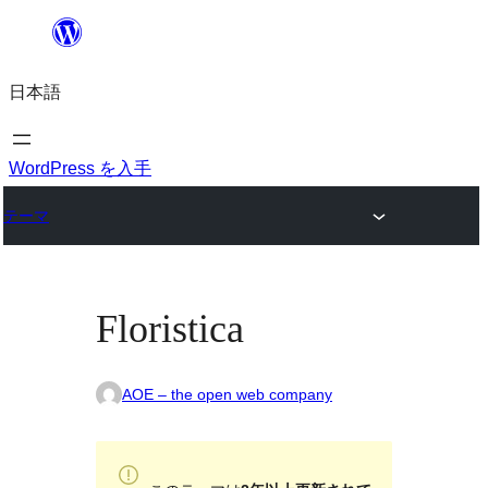
内
容
日本語
を
ス
キ
WordPress を入手
ッ
テーマ
プ
Floristica
AOE – the open web company