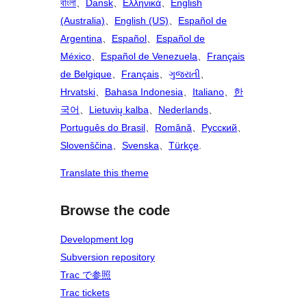
বাংলা
、
Dansk
、
Ελληνικά
、
English
(Australia)
、
English (US)
、
Español de
Argentina
、
Español
、
Español de
México
、
Español de Venezuela
、
Français
de Belgique
、
Français
、
ગુજરાતી
、
Hrvatski
、
Bahasa Indonesia
、
Italiano
、
한
국어
、
Lietuvių kalba
、
Nederlands
、
Português do Brasil
、
Română
、
Русский
、
Slovenščina
、
Svenska
、
Türkçe
.
Translate this theme
Browse the code
Development log
Subversion repository
Trac で参照
Trac tickets