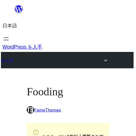
内
容
日本語
を
ス
キ
WordPress を入手
ッ
テーマ
プ
Fooding
FameThemes