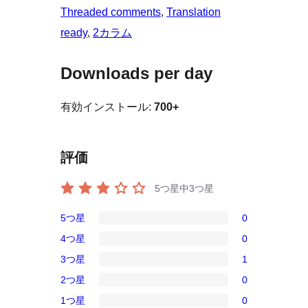
Threaded comments
, 
Translation
ready
, 
2カラム
Downloads per day
有効インストール:
700+
評価
5つ星中
3
つ星
5つ星
0
0
4つ星
0
5-
0
3つ星
1
星
4-
1
レ
2つ星
0
星
3-
0
ビ
レ
1つ星
0
星
2-