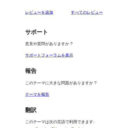
0
ュ
ビ
レ
星
1-
ー
ュ
を
レビューを追加
すべてのレビュー
ビ
レ
星
ー
見
ュ
ビ
レ
る
ー
ュ
ビ
サポート
ー
ュ
意見や質問がありますか ?
ー
サポートフォーラムを表示
報告
このテーマに大きな問題がありますか ?
テーマを報告
翻訳
このテーマは次の言語で利用できます: