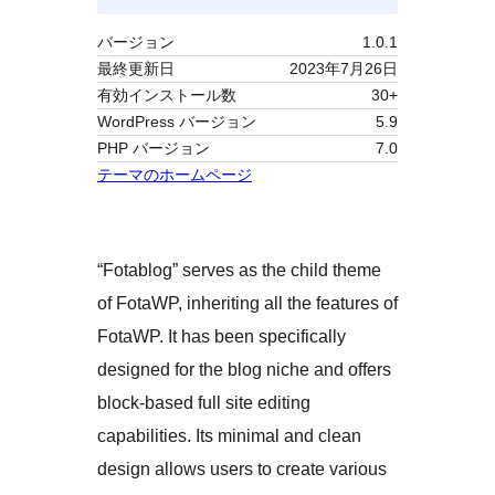
バージョン
1.0.1
最終更新日
2023年7月26日
有効インストール数
30+
WordPress バージョン
5.9
PHP バージョン
7.0
テーマのホームページ
“Fotablog” serves as the child theme
of FotaWP, inheriting all the features of
FotaWP. It has been specifically
designed for the blog niche and offers
block-based full site editing
capabilities. Its minimal and clean
design allows users to create various