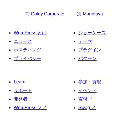
前
Goldy Corporate
次
Manolaya
WordPress とは
ショーケース
ニュース
テーマ
ホスティング
プラグイン
プライバシー
パターン
Learn
参加・貢献
サポート
イベント
開発者
寄付
↗
WordPress.tv
↗
Swag
↗