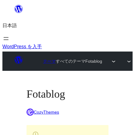
内
容
日本語
を
ス
キ
WordPress を入手
ッ
テーマ
すべてのテーマ
Fotablog
プ
Fotablog
CozyThemes