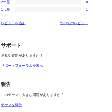
レ
2つ星
0
星
3-
0
ビ
レ
1つ星
1
星
2-
1
ュ
ビ
レ
星
1-
ー
ュ
を
レビューを追加
すべてのレビュー
ビ
レ
星
ー
見
ュ
ビ
レ
る
ー
ュ
ビ
ー
サポート
ュ
ー
意見や質問がありますか ?
サポートフォーラムを表示
報告
このテーマに大きな問題がありますか ?
テーマを報告