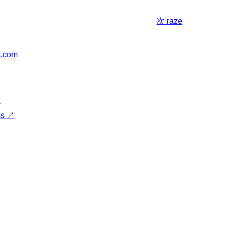
次
raze
s.com
↗
ss
↗