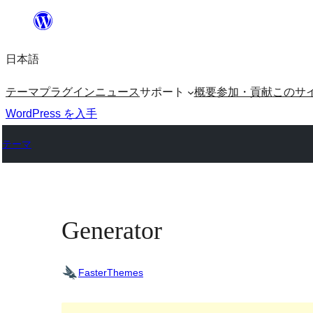
内
容
日本語
を
ス
テーマ
プラグイン
ニュース
サポート
概要
参加・貢献
このサ
キ
WordPress を入手
ッ
テーマ
プ
Generator
FasterThemes