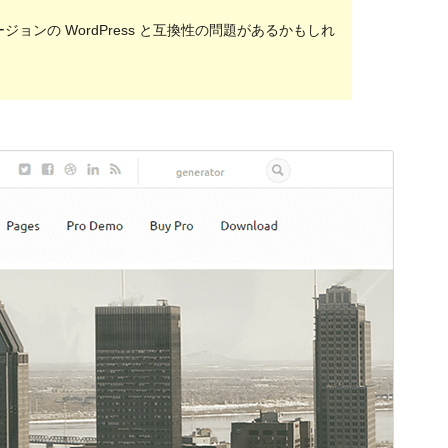
ンの WordPress と互換性の問題があるかもしれ
プレビュー
ダウンロード
バージョン
2.3.0
最終更新日
2021年6月16日
有効インストール数
100+
WordPress バージョン
4.0
PHP バージョン
5.6
テーマのホームページ