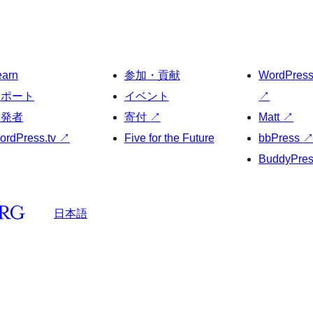
earn
参加・貢献
WordPres
サポート
イベント
↗
開発者
寄付
↗
Matt
↗
ordPress.tv
↗
Five for the Future
bbPress
BuddyPre
日本語