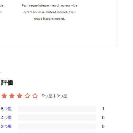
r
評価
5つ星中
3
つ星
5つ星
1
1
4つ星
0
5-
0
3つ星
0
星
4-
0