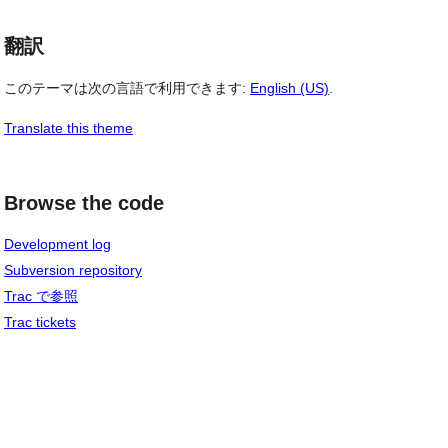
翻訳
このテーマは次の言語で利用できます:
English (US)
.
Translate this theme
Browse the code
Development log
Subversion repository
Trac で参照
Trac tickets