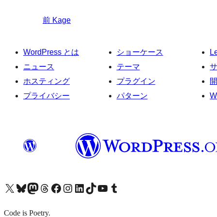
前
Kage
WordPress とは
ショーケース
L
ニュース
テーマ
ホスティング
プラグイン
プライバシー
パターン
W
X (旧 Twitter) アカウントへ
Bluesky アカウントへ
Mastodon アカウントへ
Threads アカウントへ
Facebook ページへ
Instagram アカウントへ
LinkedIn アカウントへ
TikTok アカウントへ
YouTube チャンネルへ
Tumblr アカウントへ
Code is Poetry.