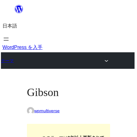
内
容
日本語
を
ス
キ
WordPress を入手
ッ
テーマ
プ
Gibson
wpmultiverse