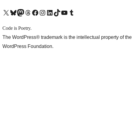
X (旧 Twitter) アカウントへ
Bluesky アカウントへ
Mastodon アカウントへ
Threads アカウントへ
Facebook ページへ
Instagram アカウントへ
LinkedIn アカウントへ
TikTok アカウントへ
YouTube チャンネルへ
Tumblr アカウントへ
Code is Poetry.
The WordPress® trademark is the intellectual property of the
WordPress Foundation.