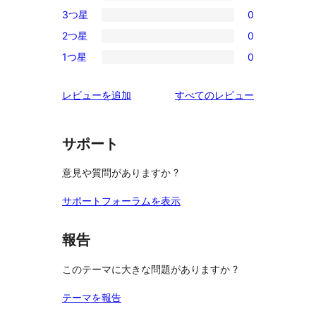
0
3つ星
0
星
4-
0
レ
2つ星
0
星
3-
0
ビ
レ
1つ星
0
星
2-
0
ュ
ビ
レ
星
1-
ー
ュ
を
レビューを追加
すべてのレビュー
ビ
レ
星
ー
見
ュ
ビ
レ
る
ー
ュ
ビ
サポート
ー
ュ
意見や質問がありますか ?
ー
サポートフォーラムを表示
報告
このテーマに大きな問題がありますか ?
テーマを報告