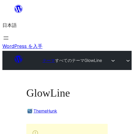
内
容
日本語
を
ス
キ
WordPress を入手
ッ
テーマ
すべてのテーマ
GlowLine
プ
GlowLine
ThemeHunk