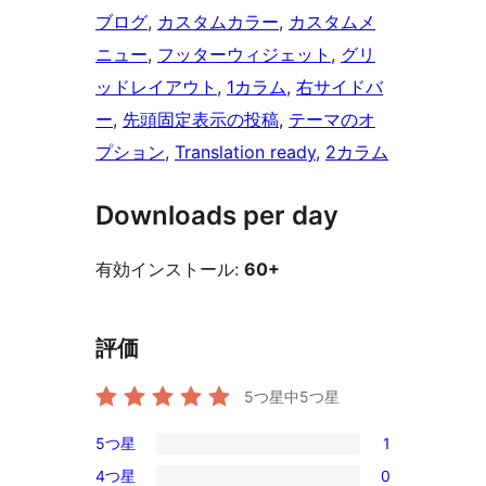
ブログ
, 
カスタムカラー
, 
カスタムメ
ニュー
, 
フッターウィジェット
, 
グリ
ッドレイアウト
, 
1カラム
, 
右サイドバ
ー
, 
先頭固定表示の投稿
, 
テーマのオ
プション
, 
Translation ready
, 
2カラム
Downloads per day
有効インストール:
60+
評価
5つ星中
5
つ星
5つ星
1
1
4つ星
0
5-