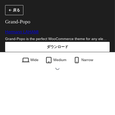
内
← 戻る
容
を
Grand-Popo
ス
Hermann LAHAMI
キ
Grand-Popo is the perfect WooCommerce theme for any ele…
ッ
ダウンロード
プ
grand-popo.1.11.zip
Wide
Medium
Narrow