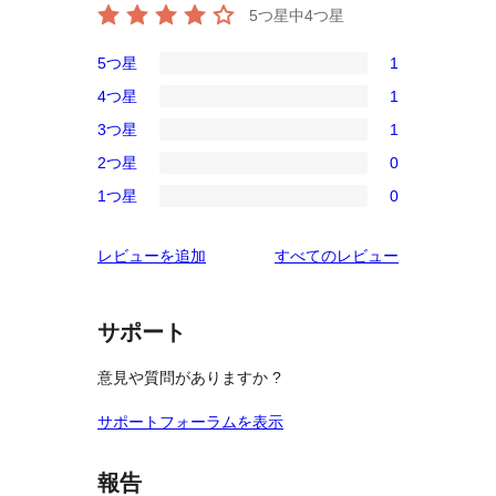
5つ星中
4
つ星
5つ星
1
1
4つ星
1
5-
1
3つ星
1
星
4-
1
レ
2つ星
0
星
3-
0
ビ
レ
1つ星
0
星
2-
0
ュ
ビ
レ
星
1-
ー
ュ
を
レビューを追加
すべてのレビュー
ビ
レ
星
ー
見
ュ
ビ
レ
る
ー
ュ
ビ
サポート
ー
ュ
意見や質問がありますか ?
ー
サポートフォーラムを表示
報告