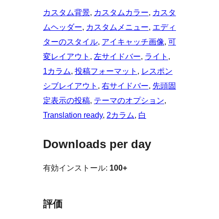
カスタム背景
, 
カスタムカラー
, 
カスタ
ムヘッダー
, 
カスタムメニュー
, 
エディ
ターのスタイル
, 
アイキャッチ画像
, 
可
変レイアウト
, 
左サイドバー
, 
ライト
, 
1カラム
, 
投稿フォーマット
, 
レスポン
シブレイアウト
, 
右サイドバー
, 
先頭固
定表示の投稿
, 
テーマのオプション
, 
Translation ready
, 
2カラム
, 
白
Downloads per day
有効インストール:
100+
評価