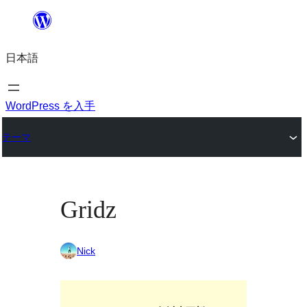
内
容
日本語
を
ス
キ
WordPress を入手
ッ
テーマ
プ
Gridz
Nick