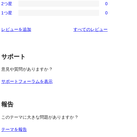
レ
2つ星
0
星
3-
0
ビ
レ
1つ星
0
星
2-
0
ュ
ビ
レ
星
1-
ー
ュ
を
レビューを追加
すべてのレビュー
ビ
レ
星
ー
見
ュ
ビ
レ
る
ー
ュ
ビ
ー
サポート
ュ
ー
意見や質問がありますか ?
サポートフォーラムを表示
報告
このテーマに大きな問題がありますか ?
テーマを報告