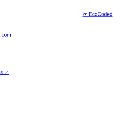
次
EcoCoded
s.com
↗
ss
↗