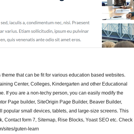
theme that can be fit for various education based websites.
ining Center, Colleges, Kindergarten and other Educational
me. If you are a non-techy person, you can easily modify the
r Page builder, SiteOrigin Page Builder, Beaver Builder,
 popular small devices, tablets, and large-size screens. This
ck, Contact form 7, Sitemap, Rise Blocks, Yoast SEO etc. Check
m/sites/guten-learn