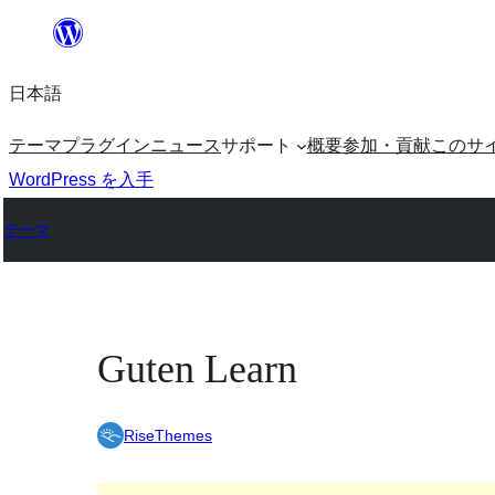
内
容
日本語
を
ス
テーマ
プラグイン
ニュース
サポート
概要
参加・貢献
このサ
キ
WordPress を入手
ッ
テーマ
プ
Guten Learn
RiseThemes