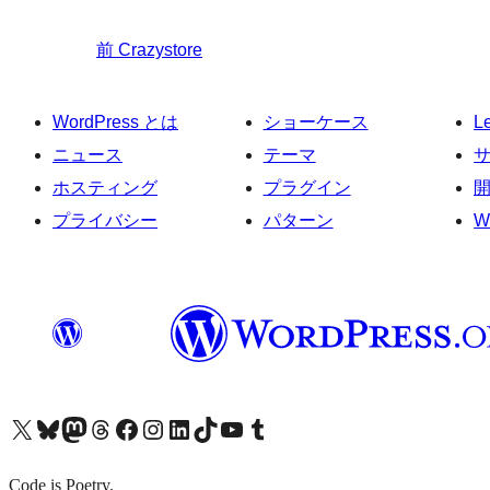
前
Crazystore
WordPress とは
ショーケース
L
ニュース
テーマ
ホスティング
プラグイン
プライバシー
パターン
W
X (旧 Twitter) アカウントへ
Bluesky アカウントへ
Mastodon アカウントへ
Threads アカウントへ
Facebook ページへ
Instagram アカウントへ
LinkedIn アカウントへ
TikTok アカウントへ
YouTube チャンネルへ
Tumblr アカウントへ
Code is Poetry.