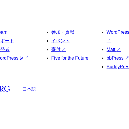
earn
参加・貢献
WordPres
サポート
イベント
↗
開発者
寄付
↗
Matt
↗
ordPress.tv
↗
Five for the Future
bbPress
BuddyPre
日本語