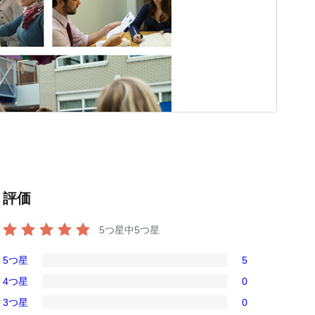
評価
5つ星中
5
つ星
5つ星
5
5
4つ星
0
5-
0
3つ星
0
星
4-
0