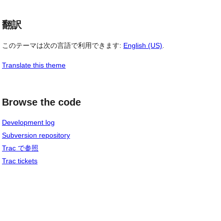
翻訳
このテーマは次の言語で利用できます:
English (US)
.
Translate this theme
Browse the code
Development log
Subversion repository
Trac で参照
Trac tickets