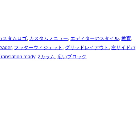
カスタムロゴ
, 
カスタムメニュー
, 
エディターのスタイル
, 
教育
, 
header
, 
フッターウィジェット
, 
グリッドレイアウト
, 
左サイドバ
Translation ready
, 
2カラム
, 
広いブロック