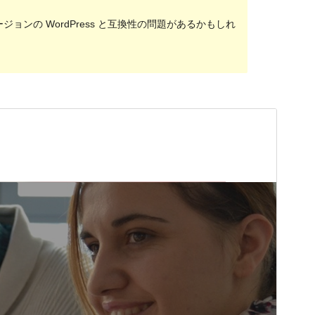
ンの WordPress と互換性の問題があるかもしれ
プレビュー
ダウンロード
バージョン
1.0.5
最終更新日
2022年3月29日
有効インストール数
100+
PHP バージョン
5.6
テーマのホームページ