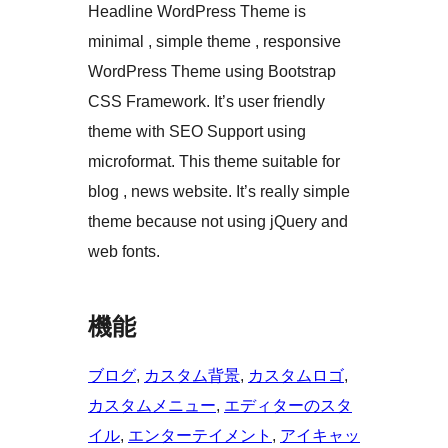
Headline WordPress Theme is
minimal , simple theme , responsive
WordPress Theme using Bootstrap
CSS Framework. It’s user friendly
theme with SEO Support using
microformat. This theme suitable for
blog , news website. It’s really simple
theme because not using jQuery and
web fonts.
機能
ブログ
, 
カスタム背景
, 
カスタムロゴ
, 
カスタムメニュー
, 
エディターのスタ
イル
, 
エンターテイメント
, 
アイキャッ