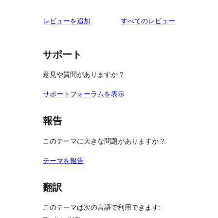
0
ュ
ビ
レ
星
1-
ー
ュ
を
レビューを追加
すべてのレビュー
ビ
レ
星
ー
見
ュ
ビ
レ
る
ー
ュ
ビ
サポート
ー
ュ
意見や質問がありますか ?
ー
サポートフォーラムを表示
報告
このテーマに大きな問題がありますか ?
テーマを報告
翻訳
このテーマは次の言語で利用できます: