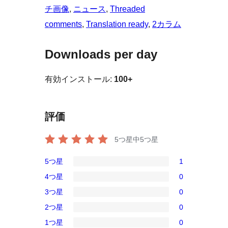
チ画像
, 
ニュース
, 
Threaded
comments
, 
Translation ready
, 
2カラム
Downloads per day
有効インストール:
100+
評価
5つ星中
5
つ星
5つ星
1
1
4つ星
0
5-
0
3つ星
0
星
4-
0
レ
2つ星
0
星
3-
0
ビ
レ
1つ星
0
星
2-