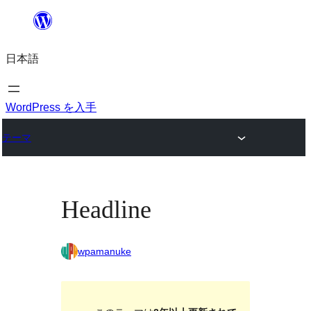
内
容
日本語
を
ス
キ
WordPress を入手
ッ
テーマ
プ
Headline
wpamanuke