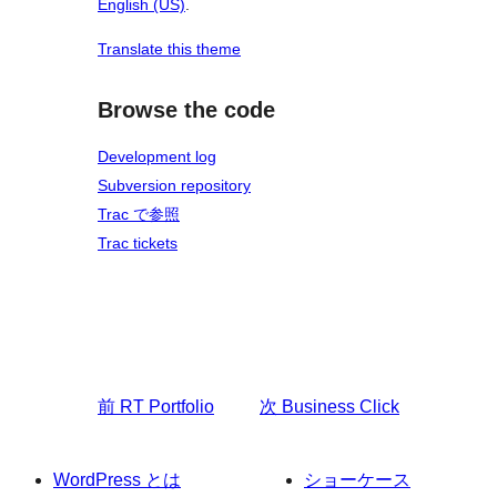
English (US)
.
Translate this theme
Browse the code
Development log
Subversion repository
Trac で参照
Trac tickets
前
RT Portfolio
次
Business Click
WordPress とは
ショーケース