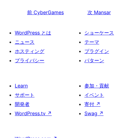
前
CyberGames
次
Mansar
WordPress とは
ショーケース
ニュース
テーマ
ホスティング
プラグイン
プライバシー
パターン
Learn
参加・貢献
サポート
イベント
開発者
寄付
↗
WordPress.tv
↗
Swag
↗