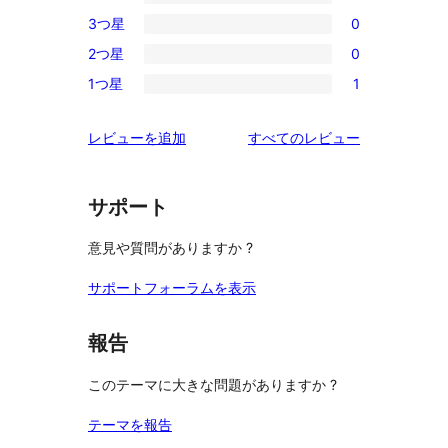
5-
0
3つ星
0
星
4-
0
レ
2つ星
0
星
3-
0
ビ
レ
1つ星
1
星
2-
1
ュ
ビ
レ
星
1-
ー
ュ
を
レビューを追加
すべてのレビュー
ビ
レ
星
ー
見
ュ
ビ
レ
る
ー
ュ
ビ
サポート
ー
ュ
意見や質問がありますか ?
ー
サポートフォーラムを表示
報告
このテーマに大きな問題がありますか ?
テーマを報告