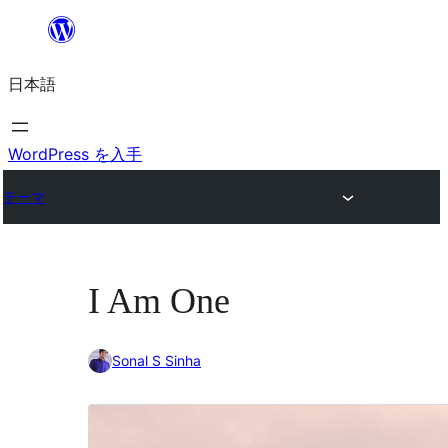
内
容
日本語
を
ス
キ
WordPress を入手
ッ
テーマ
プ
I Am One
Sonal S Sinha