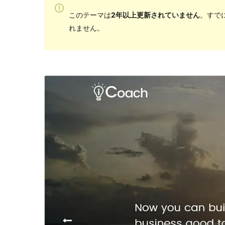
このテーマは
2年以上更新されていません
。すで
れません。