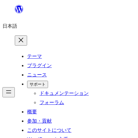
内
容
日本語
を
ス
キ
ッ
テーマ
プ
プラグイン
ニュース
サポート
ドキュメンテーション
フォーラム
概要
参加・貢献
このサイトについて