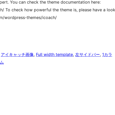
xpert. You can check the theme documentation here:
h/ To check how powerful the theme is, please have a loo
com/wordpress-themes/icoach/
 
アイキャッチ画像
, 
Full width template
, 
左サイドバー
, 
1カラ
ラム