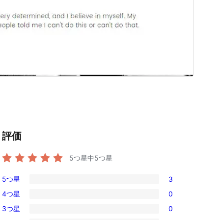
評価
5つ星中
5
つ星
5つ星
3
3
4つ星
0
5-
0
3つ星
0
星
4-
0