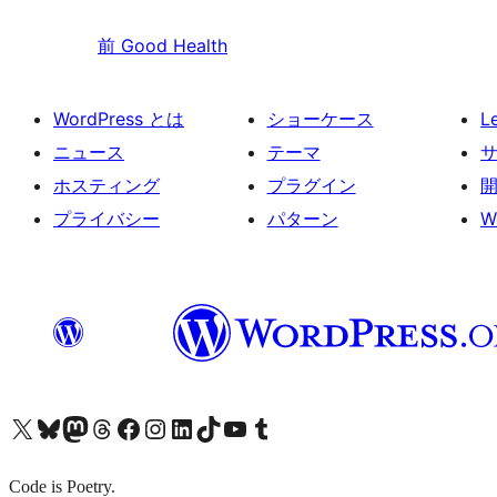
前
Good Health
WordPress とは
ショーケース
L
ニュース
テーマ
ホスティング
プラグイン
プライバシー
パターン
W
X (旧 Twitter) アカウントへ
Bluesky アカウントへ
Mastodon アカウントへ
Threads アカウントへ
Facebook ページへ
Instagram アカウントへ
LinkedIn アカウントへ
TikTok アカウントへ
YouTube チャンネルへ
Tumblr アカウントへ
Code is Poetry.