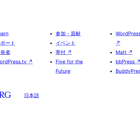
earn
参加・貢献
WordPres
サポート
イベント
↗
開発者
寄付
↗
Matt
↗
ordPress.tv
↗
Five for the
bbPress
Future
BuddyPre
日本語