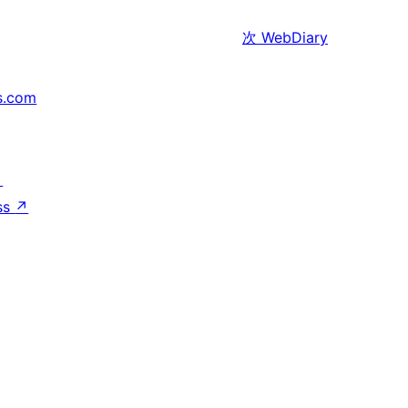
次
WebDiary
s.com
↗
ss
↗