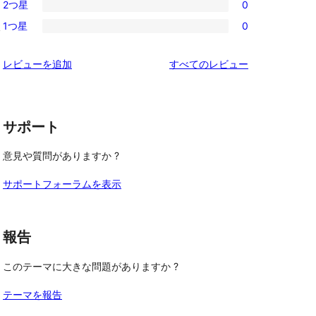
レ
2つ星
0
星
3-
0
ビ
レ
1つ星
0
k
星
2-
0
ュ
ビ
レ
星
1-
ー
ュ
を
レビューを追加
すべてのレビュー
ビ
レ
星
ー
見
ュ
ビ
レ
る
ー
ュ
ビ
ー
サポート
ュ
ー
意見や質問がありますか ?
サポートフォーラムを表示
報告
このテーマに大きな問題がありますか ?
テーマを報告