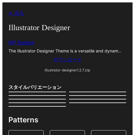
内
← 戻る
容
を
Illustrator Designer
ス
WP Radiant
キ
The Illustrator Designer Theme is a versatile and dynam…
ッ
ダウンロード
プ
illustrator-designer.1.2.7.zip
スタイルバリエーション
Patterns