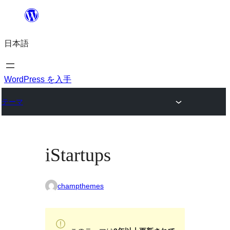
内
容
日本語
を
ス
キ
WordPress を入手
ッ
テーマ
プ
iStartups
champthemes