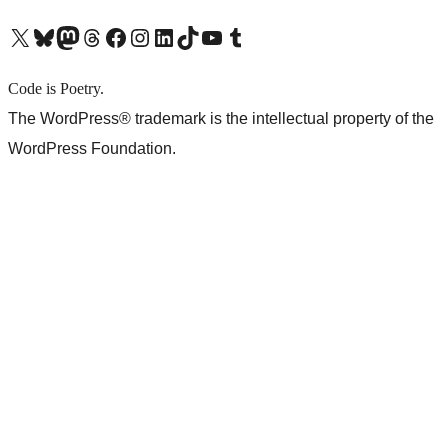
X (旧 Twitter) アカウントへ
Bluesky アカウントへ
Mastodon アカウントへ
Threads アカウントへ
Facebook ページへ
Instagram アカウントへ
LinkedIn アカウントへ
TikTok アカウントへ
YouTube チャンネルへ
Tumblr アカウントへ
Code is Poetry.
The WordPress® trademark is the intellectual property of the
WordPress Foundation.