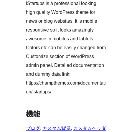
iStartups is a professional looking,
high quality WordPress theme for
news or blog websites. It is mobile
responsive so it looks amazingly
awesome in mobiles and tablets.
Colors etc can be easily changed from
Customize section of WordPress
admin panel. Detailed documentation
and dummy data link:
https://champthemes.com/documentati
on/istartups/
機能
ブログ
, 
カスタム背景
, 
カスタムヘッダ