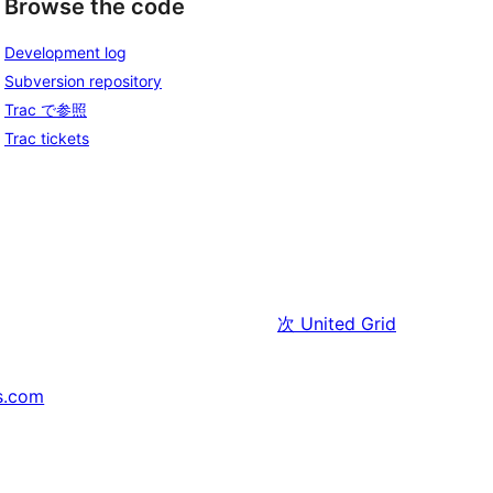
Browse the code
Development log
Subversion repository
Trac で参照
Trac tickets
次
United Grid
s.com