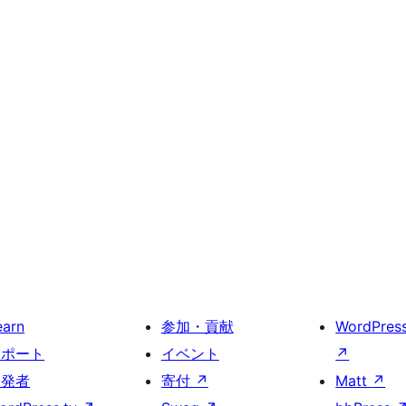
earn
参加・貢献
WordPres
サポート
イベント
↗
開発者
寄付
↗
Matt
↗