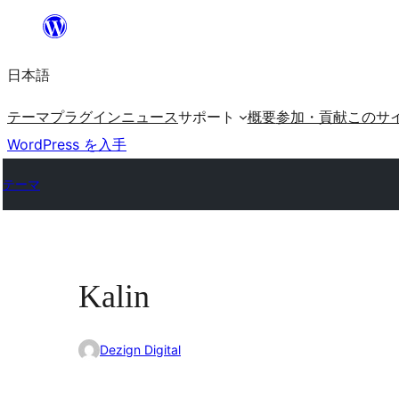
内
容
日本語
を
ス
テーマ
プラグイン
ニュース
サポート
概要
参加・貢献
このサ
キ
WordPress を入手
ッ
テーマ
プ
Kalin
Dezign Digital